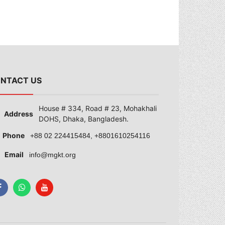
NTACT US
House # 334, Road # 23, Mohakhali
Address
DOHS, Dhaka, Bangladesh.
Phone
+88 02 224415484, +8801610254116
Email
info@mgkt.org