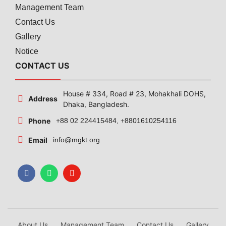
Management Team
Contact Us
Gallery
Notice
CONTACT US
House # 334, Road # 23, Mohakhali DOHS,
Address
Dhaka, Bangladesh.
Phone
+88 02 224415484, +8801610254116
Email
info@mgkt.org
About Us
Management Team
Contact Us
Gallery