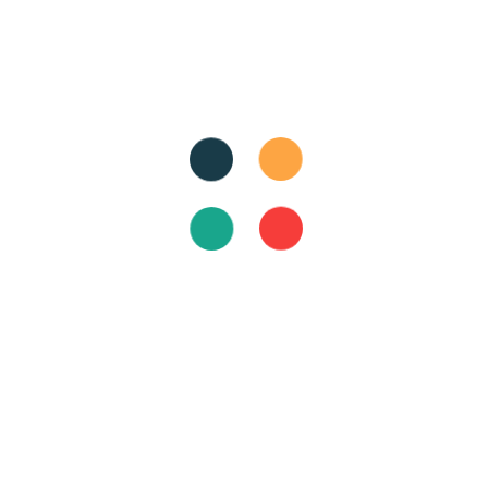
ডিজিটাইজেশনকৃত মুক্তিযোদ্ধাদের তথ্য
Degitized Data
ডিজিটাল বাংলাদেশ থেকে স্মার্ট বাংলাদেশের অভিযাত্রা